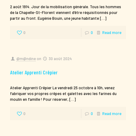
2 août 1914. Jour de la mobilisation générale. Tous les hommes
de la Chapelle-St-Florent viennent d’être réquisitionnés pour
partir au front. Eugénie Bouin, une jeune habitante
[…]
0
0
Read more
@m@ndine
on
30 août 2024
Atelier Apprenti Crêpier
Atelier Apprenti Crêpier Le vendredi 25 octobre à 10h, venez
fabriquer vos propres crêpes et galettes avec les farines du
moulin en famille ! Pour réserver,
[…]
0
0
Read more