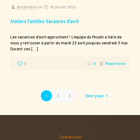
@m@ndine
on
18 janvier 2024
Ateliers Familles Vacances d’avril
Les vacances d’avril approchent ! L’équipe du Moulin a hâte de
vous y retrouver à partir du mardi 23 avril jusqu’au vendredi 3 mai.
Durant ces
[…]
0
0
Read more
1
2
3
Next page
Contactez-nous