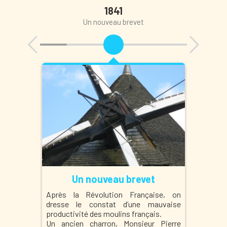
1841
Un nouveau brevet
ulin
Un nouveau brevet
 l’Epinay
Après la Révolution Française, on
En 1860,
 petite
dresse le constat d’une mauvaise
amélior
n système
productivité des moulins français.
surélev
Un ancien charron, Monsieur Pierre
pour att