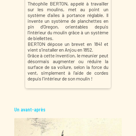
Théophile BERTON, appelé à travailler
de haut
n voilier
sur les moulins, met au point un
BERTON 
 faisait
système d’ailes à portance réglable. Il
vent.
d’abord
invente un système de planchettes en
t sur les
pin d’Oregon, orientables depuis
essitant
l’intérieur du moulin grâce à un système
ps et de
de biellettes.
BERTON dépose un brevet en 1841 et
vient s’installer en Anjou en 1852.
Grâce à cette invention, le meunier peut
désormais augmenter ou réduire la
surface de sa voilure, selon la force du
vent, simplement à l’aide de cordes
depuis l'intérieur de son moulin !
Un avant-après