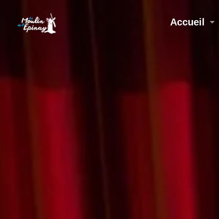
Accueil