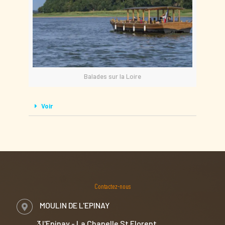
Balades sur la Loire
Voir
Contactez-nous
MOULIN DE L'EPINAY
3 l'Epinay - La Chapelle St Florent