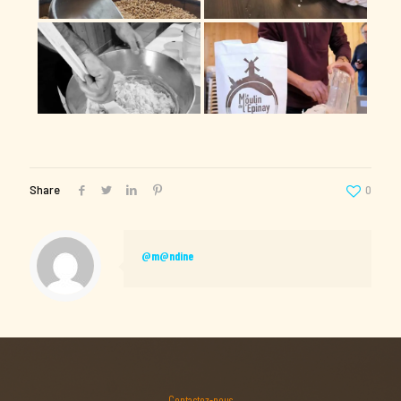
Share
0
@m@ndine
Contactez-nous