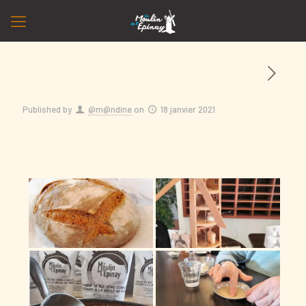
Published by
@m@ndine
on
18 janvier 2021