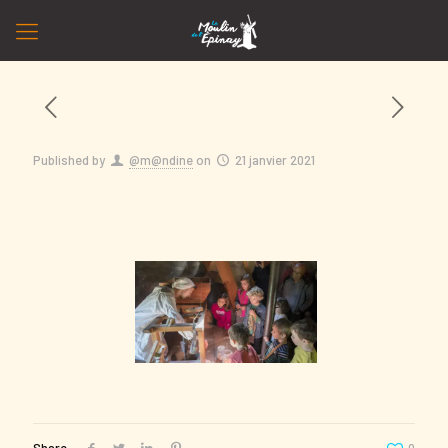
Published by
@m@ndine
on
21 janvier 2021